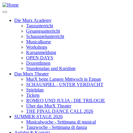
Salta
al
contenuto
Die Murx Academy
principale
Tanzunterricht
Main
Gesangsunterricht
navigation
Schauspielunterricht
Musicalkurse
Workshops
Kursanmeldung
OPEN DAYS
DozentInnen
Stundenplan und Kursliste
Das Murx Theater
MurX beim Langen Mittwoch in Eppan
SCHAUSPIEL - UNTER VERDACHT
Spielplan
Tickets
ROMEO UND JULIA - DIE TRILOGIE
Über das MurX Theater
THE FINAL DANCE CALL 2026
SUMMER-STAGE 2026
Musicalwoche - Settimana di musical
Tanzwoche - Settimana di danza
Anfahrt & Kontakt